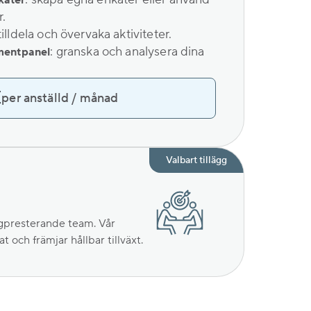
käter
.
 tilldela och övervaka aktiviteter.
: granska och analysera dina
umentpanel
€
per anställd
/
månad
Valbart tillägg
ögpresterande team. Vår
 och främjar hållbar tillväxt.