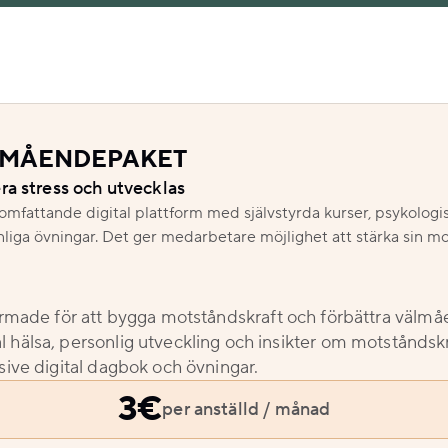
LMÅENDEPAKET
ra stress och utvecklas
fattande digital plattform med självstyrda kurser, psykologi
liga övningar. Det ger medarbetare möjlighet att stärka sin mo
formade för att bygga motståndskraft och förbättra välm
 hälsa, personlig utveckling och insikter om motståndskr
usive digital dagbok och övningar.
3€
per anställd
/
månad