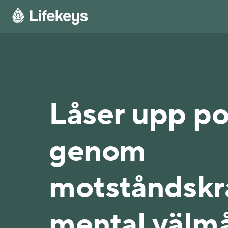
Låser upp po
genom
motståndskr
mental välm