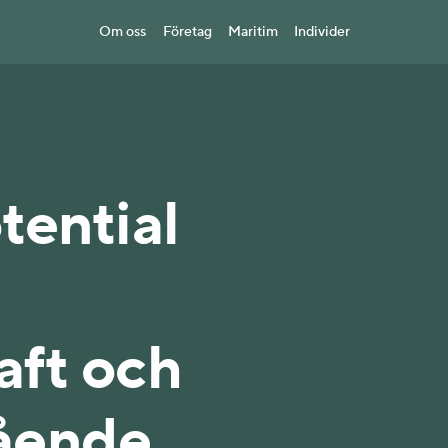
Om oss
Företag
Maritim
Individer
tential
aft och
ående