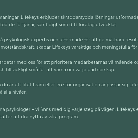
utmaningar. Lifekeys erbjuder skräddarsydda lösningar utformade
töd de förtjänar, samtidigt som ditt företag utvecklas.
på psykologisk expertis och utformade för att ge mätbara resul
motståndskraft, skapar Lifekeys varaktiga och meningsfulla för
rbetar med oss för att prioritera medarbetarnas välmående oc
 och tillräckligt små för att värna om varje partnerskap.
u är ett litet team eller en stor organisation anpassar sig Life
 alla nivåer.
rna psykologer – vi finns med dig varje steg på vägen. Lifekeys e
ätter att dra nytta av våra program.