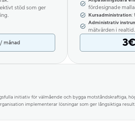
pråk.
Anpassningsbara en
fördesignade mallar
fektivt stöd som ger
:
ing.
Kursadministration
Administrativ instr
mätvärden i realtid.
3
/
månad
gsfulla initiativ för välmående och bygga motståndskraftiga, h
organisation implementerar lösningar som ger långsiktiga resultat