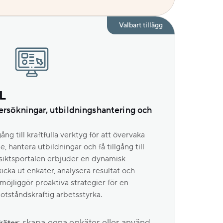
Valbart tillägg
L
rsökningar, utbildningshantering och
ng till kraftfulla verktyg för att övervaka
hantera utbildningar och få tillgång till
siktsportalen erbjuder en dynamisk
icka ut enkäter, analysera resultat och
t möjliggör proaktiva strategier för en
ståndskraftig arbetsstyrka.
: skapa egna enkäter eller använd