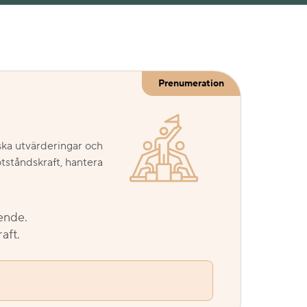
Prenumeration
ska utvärderingar och
tståndskraft, hantera
ående.
aft.