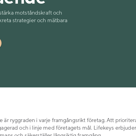
t stärka motståndskraft och
kreta strategier och mätbara
är ryggraden i varje framgångsrikt företag. Att priorite
gerad och i linje med företagets mål. Lifekeys erbjuder 
mans och säkerställer långsiktig framgång.