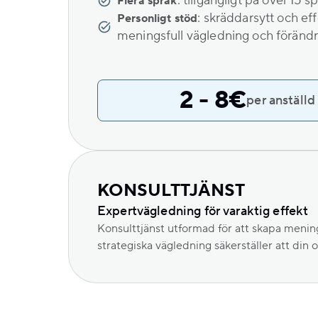
: tillgängligt på över 15 s
Flera språk
: skräddarsytt och ef
Personligt stöd
meningsfull vägledning och förändr
2 - 8€
per anställd
KONSULTTJÄNST
Expertvägledning för varaktig effekt
Konsulttjänst utformad för att skapa menin
strategiska vägledning säkerställer att din 