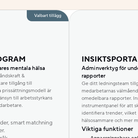
Valbart tillägg
ROGRAM
INSIKTSPORTA
ares mentala hälsa
Adminverktyg för unde
rapporter
åndskraft &
 tillgång till
Ge ditt ledningsteam tillgå
la prissättningsmodell är
medarbetarnas välmående, 
nsyn till arbetsstyrkans
omedelbara rapporter. In
edarbetare.
instrumentpanel för att sk
identifiera trender, vilke
hälsosammare och mer mot
tider, smart matchning
Viktiga funktioner
er.