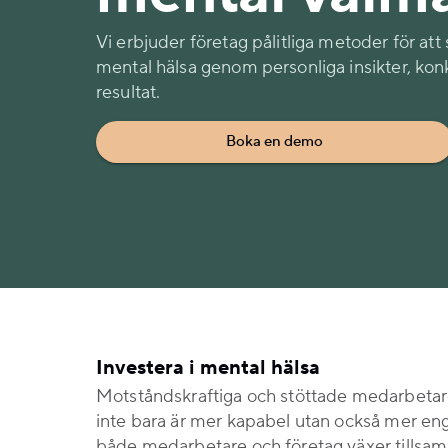
Vi erbjuder företag pålitliga metoder för at
mental hälsa genom personliga insikter, kon
resultat.
Boka en demo
Investera i mental hälsa
Motståndskraftiga och stöttade medarbetare 
inte bara är mer kapabel utan också mer enga
både medarbetare och företag växer tillsam